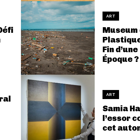
ART
Défi
Museum 
n
Plastique
Fin d’une
Époque ?
ART
ral
Samia Ha
l’essor c
cet auto