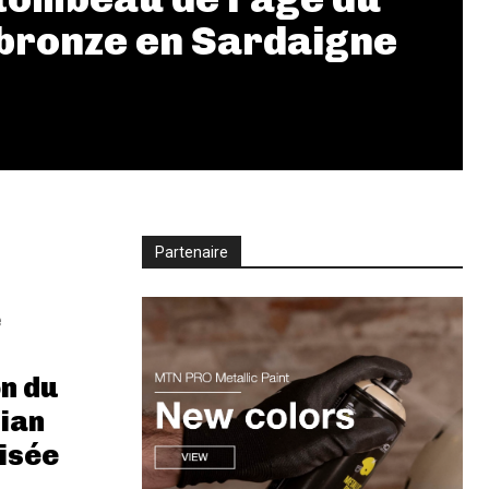
bronze en Sardaigne
Partenaire
e
n du
ian
isée