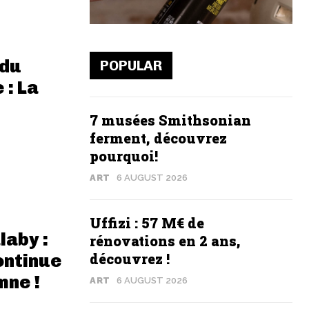
du
POPULAR
 : La
7 musées Smithsonian
ferment, découvrez
pourquoi!
ART
6 AUGUST 2026
Uffizi : 57 M€ de
laby :
rénovations en 2 ans,
découvrez !
ontinue
mne !
ART
6 AUGUST 2026