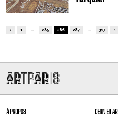
Turquie!
1
...
285
286
287
...
317
ARTPARIS
À PROPOS
DERNIER AR