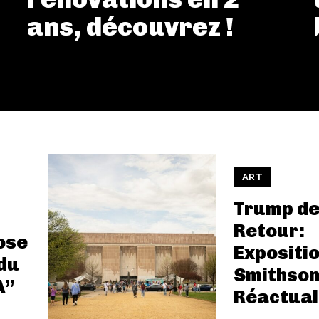
ans, découvrez !
ART
Trump d
Retour:
ose
Expositio
 du
Smithson
A”
Réactual