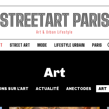
STREETART PARI
Art & Urban Lifestyle
RT
STREET ART
MODE
LIFESTYLE URBAIN
PARIS
Art
ONS SUR L'ART
ACTUALITÉ
ANECTODES
ART