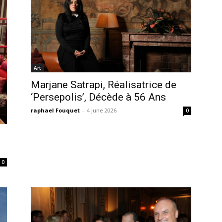
Art
Marjane Satrapi, Réalisatrice de
‘Persepolis’, Décède à 56 Ans
raphael Fouquet
-
4 June 2026
0
0