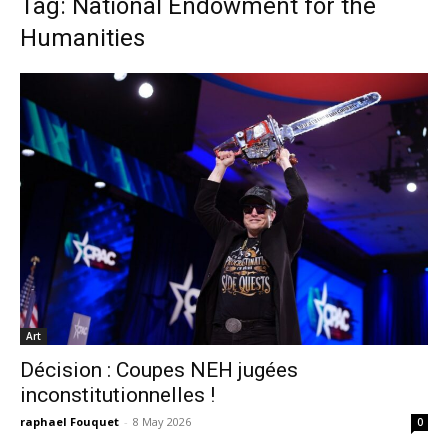
Tag: National Endowment for the
Humanities
Art
Décision : Coupes NEH jugées
inconstitutionnelles !
raphael Fouquet
-
8 May 2026
0