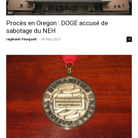
Art
Procès en Oregon : DOGE accusé de
sabotage du NEH
raphael Fouquet
-
18 May 2025
0