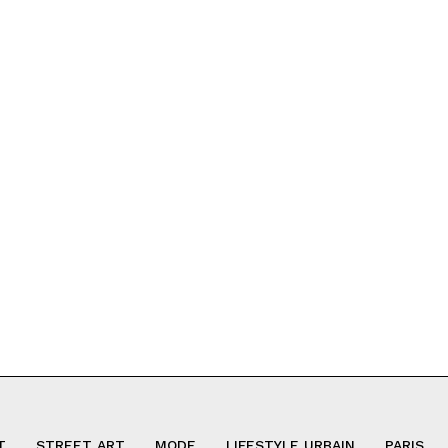
T
STREET ART
MODE
LIFESTYLE URBAIN
PARIS