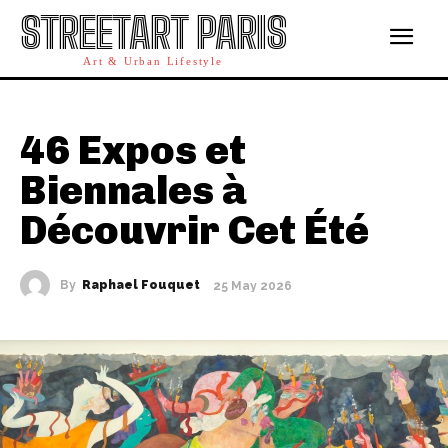
STREETART PARIS
Art & Urban Lifestyle
46 Expos et
Biennales à
Découvrir Cet Été
By
Raphael Fouquet
25 May 2026