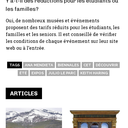
Y a-t-il des réductions pour les étudiants ou
les familles?
Oui, de nombreux musées et événements
proposent des tarifs réduits pour les étudiants, les
familles et les seniors. Il est conseillé de vérifier
les conditions de chaque événement sur leur site
web ou à l’entrée.
TAGS
ANA MENDIETA
BIENNALES
CET
DÉCOUVRIR
ÉTÉ
EXPOS
JULIO LE PARC
KEITH HARING
ARTICLES