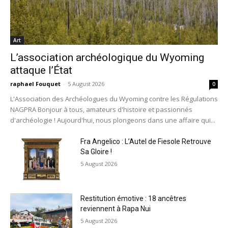
Art
L’association archéologique du Wyoming
attaque l’État
raphael Fouquet
-
5 August 2026
0
L'Association des Archéologues du Wyoming contre les Régulations
NAGPRA Bonjour à tous, amateurs d'histoire et passionnés
d'archéologie ! Aujourd'hui, nous plongeons dans une affaire qui...
Fra Angelico : L’Autel de Fiesole Retrouve
Sa Gloire !
5 August 2026
Restitution émotive : 18 ancêtres
reviennent à Rapa Nui
5 August 2026