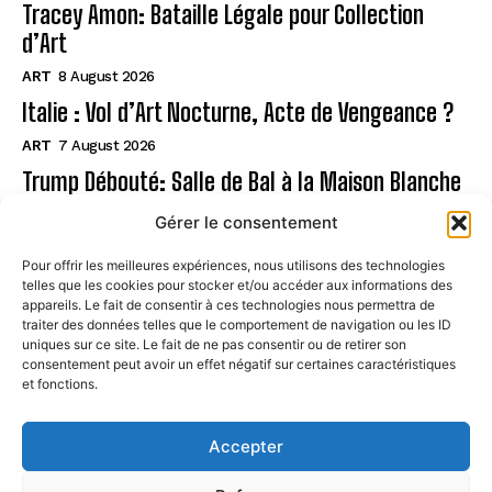
Tracey Amon: Bataille Légale pour Collection
d’Art
ART
8 August 2026
Italie : Vol d’Art Nocturne, Acte de Vengeance ?
ART
7 August 2026
Trump Débouté: Salle de Bal à la Maison Blanche
?
Gérer le consentement
ART
7 August 2026
Pour offrir les meilleures expériences, nous utilisons des technologies
telles que les cookies pour stocker et/ou accéder aux informations des
Page
appareils. Le fait de consentir à ces technologies nous permettra de
traiter des données telles que le comportement de navigation ou les ID
uniques sur ce site. Le fait de ne pas consentir ou de retirer son
CONTACT
consentement peut avoir un effet négatif sur certaines caractéristiques
et fonctions.
MENTIONS LÉGALES
À PROPOS
Accepter
POLITIQUE DE COOKIES (UE)