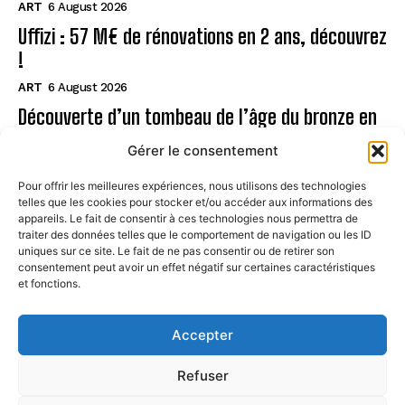
ART
6 August 2026
Uffizi : 57 M€ de rénovations en 2 ans, découvrez
!
ART
6 August 2026
Découverte d’un tombeau de l’âge du bronze en
Sardaigne
Gérer le consentement
ART
6 August 2026
Pour offrir les meilleures expériences, nous utilisons des technologies
telles que les cookies pour stocker et/ou accéder aux informations des
Page
appareils. Le fait de consentir à ces technologies nous permettra de
traiter des données telles que le comportement de navigation ou les ID
uniques sur ce site. Le fait de ne pas consentir ou de retirer son
CONTACT
consentement peut avoir un effet négatif sur certaines caractéristiques
et fonctions.
MENTIONS LÉGALES
À PROPOS
Accepter
POLITIQUE DE COOKIES (UE)
Refuser