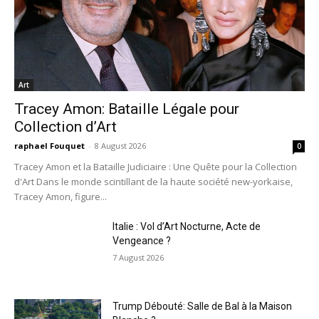
Art
Tracey Amon: Bataille Légale pour
Collection d’Art
raphael Fouquet
-
8 August 2026
0
Tracey Amon et la Bataille Judiciaire : Une Quête pour la Collection
d'Art Dans le monde scintillant de la haute société new-yorkaise,
Tracey Amon, figure...
Italie : Vol d’Art Nocturne, Acte de
Vengeance ?
7 August 2026
Trump Débouté: Salle de Bal à la Maison