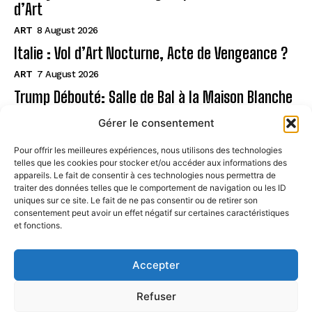
d’Art
ART
8 August 2026
Italie : Vol d’Art Nocturne, Acte de Vengeance ?
ART
7 August 2026
Trump Débouté: Salle de Bal à la Maison Blanche
?
Gérer le consentement
ART
7 August 2026
Pour offrir les meilleures expériences, nous utilisons des technologies
telles que les cookies pour stocker et/ou accéder aux informations des
Page
appareils. Le fait de consentir à ces technologies nous permettra de
traiter des données telles que le comportement de navigation ou les ID
uniques sur ce site. Le fait de ne pas consentir ou de retirer son
CONTACT
consentement peut avoir un effet négatif sur certaines caractéristiques
et fonctions.
MENTIONS LÉGALES
À PROPOS
Accepter
POLITIQUE DE COOKIES (UE)
Refuser