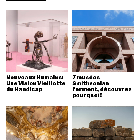
Nouveaux Humains:
7 musées
Une Vision Vieillotte
Smithsonian
du Handicap
ferment, découvrez
pourquoi!