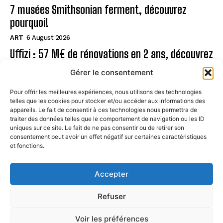
7 musées Smithsonian ferment, découvrez
pourquoi!
ART
6 August 2026
Uffizi : 57 M€ de rénovations en 2 ans, découvrez
!
Gérer le consentement
ART
6 August 2026
Pour offrir les meilleures expériences, nous utilisons des technologies
telles que les cookies pour stocker et/ou accéder aux informations des
Page
appareils. Le fait de consentir à ces technologies nous permettra de
traiter des données telles que le comportement de navigation ou les ID
uniques sur ce site. Le fait de ne pas consentir ou de retirer son
CONTACT
consentement peut avoir un effet négatif sur certaines caractéristiques
et fonctions.
MENTIONS LÉGALES
À PROPOS
Accepter
POLITIQUE DE COOKIES (UE)
Refuser
Voir les préférences