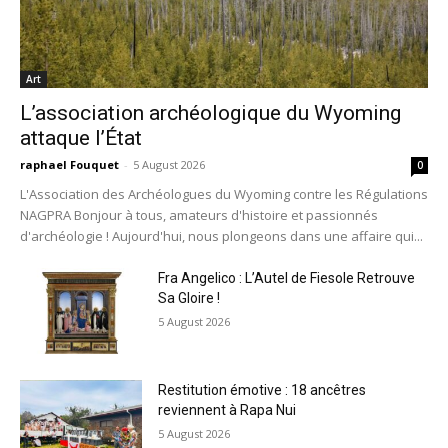
Art
L’association archéologique du Wyoming
attaque l’État
raphael Fouquet
-
5 August 2026
0
L'Association des Archéologues du Wyoming contre les Régulations
NAGPRA Bonjour à tous, amateurs d'histoire et passionnés
d'archéologie ! Aujourd'hui, nous plongeons dans une affaire qui...
Fra Angelico : L’Autel de Fiesole Retrouve
Sa Gloire !
5 August 2026
Restitution émotive : 18 ancêtres
reviennent à Rapa Nui
5 August 2026