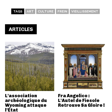
TAGS
ART
CULTURE
FREIN
VIEILLISSEMENT
ARTICLES
L’association
Fra Angelico :
archéologique du
L’Autel de Fiesole
Wyoming attaque
Retrouve Sa Gloire !
l’État