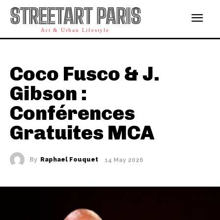
STREETART PARIS
Art & Urban Lifestyle
Coco Fusco & J.
Gibson :
Conférences
Gratuites MCA
By
Raphael Fouquet
14 May 2026