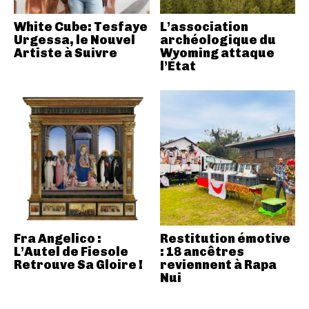
White Cube: Tesfaye
L’association
Urgessa, le Nouvel
archéologique du
Artiste à Suivre
Wyoming attaque
l’État
Fra Angelico :
Restitution émotive
L’Autel de Fiesole
: 18 ancêtres
Retrouve Sa Gloire !
reviennent à Rapa
Nui