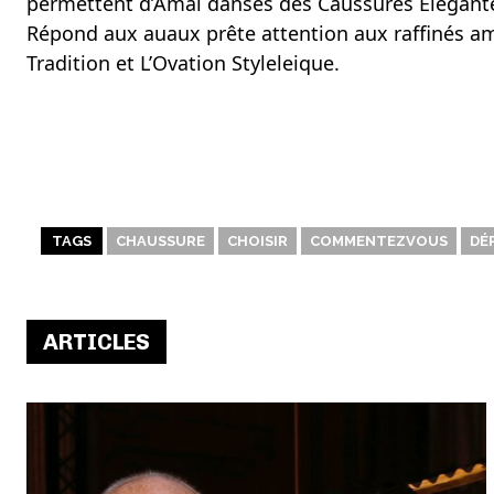
perméttent d’Amal danses des Caussures Élégantes
Répond aux auaux prête attention aux raffinés ama
Tradition et L’Ovation Styleleique.
TAGS
CHAUSSURE
CHOISIR
COMMENTEZVOUS
DÉ
ARTICLES