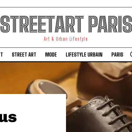
STREETART PARI
Art & Urban Lifestyle
RT
STREET ART
MODE
LIFESTYLE URBAIN
PARIS
us