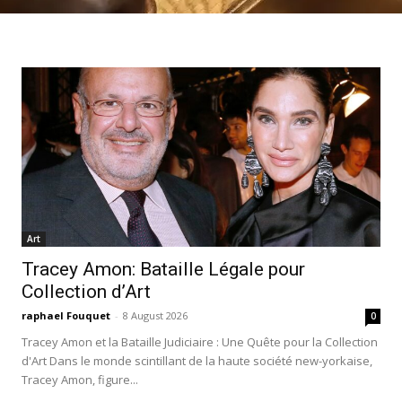
Art
Tracey Amon: Bataille Légale pour
Collection d’Art
raphael Fouquet
-
8 August 2026
0
Tracey Amon et la Bataille Judiciaire : Une Quête pour la Collection
d'Art Dans le monde scintillant de la haute société new-yorkaise,
Tracey Amon, figure...