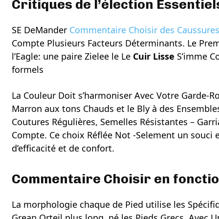
Critiques de l’élection Essentiel
SE DeMander
Commentaire Choisir des Caussures
Compte Plusieurs Facteurs Déterminants. Le Premi
l’Eagle: une paire Zielee le Le
Cuir Lisse
S’imme Co
formels
La Couleur Doit s’harmoniser Avec Votre Garde-R
Marron aux tons Chauds et le Bly à des Ensembles
Coutures Régulières, Semelles Résistantes – Garri
Compte. Ce choix Réflée Not -Selement un souci 
d’efficacité et de confort.
Commentaire Choisir en foncti
La morphologie chaque de Pied utilise les Spécifi
Grean Orteil plus long, né les Pieds Grecs, Ave