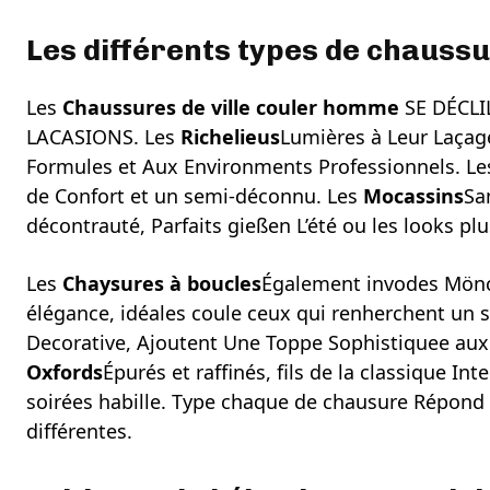
Les différents types de chaussur
Les
Chaussures de ville couler homme
SE DÉCLI
LACASIONS. Les
Richelieus
Lumières à Leur Laçag
Formules et Aux Environments Professionnels. L
de Confort et un semi-déconnu. Les
Mocassins
Sa
décontrauté, Parfaits gießen L’été ou les looks pl
Les
Chaysures à boucles
Également invodes Mönch
élégance, idéales coule ceux qui renherchent un s
Decorative, Ajoutent Une Toppe Sophistiquee aux 
Oxfords
Épurés et raffinés, fils de la classique 
soirées habille. Type chaque de chausure Répond 
différentes.