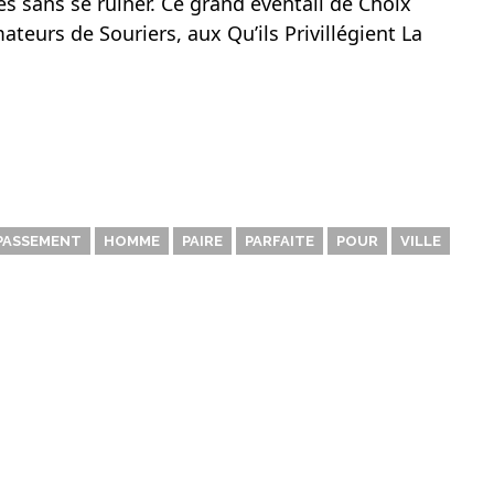
 sans se ruiner. Ce grand éventail de Choix
teurs de Souriers, aux Qu’ils Privillégient La
PASSEMENT
HOMME
PAIRE
PARFAITE
POUR
VILLE