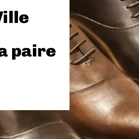
ille
a paire