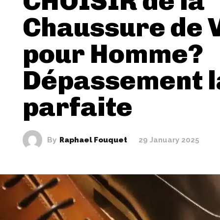
CHOISIR de la
Chaussure de V
pour Homme?
Dépassement l
parfaite
By
Raphael Fouquet
29 January 2025