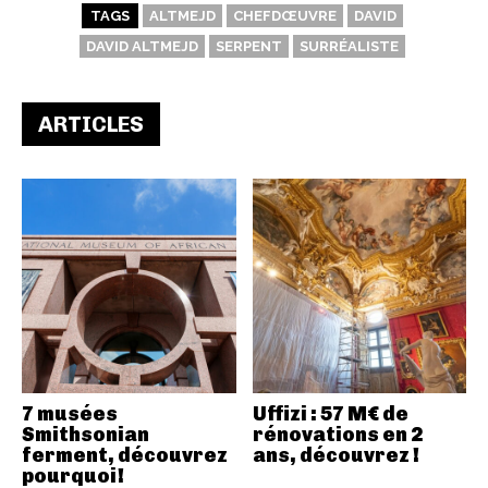
TAGS
ALTMEJD
CHEFDŒUVRE
DAVID
DAVID ALTMEJD
SERPENT
SURRÉALISTE
ARTICLES
7 musées
Uffizi : 57 M€ de
Smithsonian
rénovations en 2
ferment, découvrez
ans, découvrez !
pourquoi!