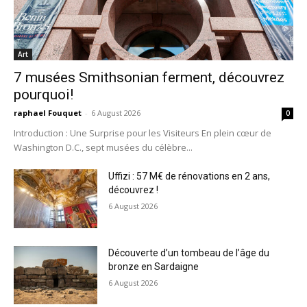
Art
7 musées Smithsonian ferment, découvrez
pourquoi!
raphael Fouquet
-
6 August 2026
0
Introduction : Une Surprise pour les Visiteurs En plein cœur de
Washington D.C., sept musées du célèbre...
Uffizi : 57 M€ de rénovations en 2 ans,
découvrez !
6 August 2026
Découverte d’un tombeau de l’âge du
bronze en Sardaigne
6 August 2026