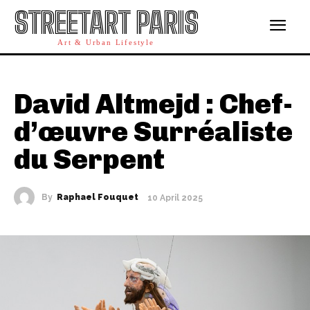
STREETART PARIS
Art & Urban Lifestyle
David Altmejd : Chef-
d’œuvre Surréaliste
du Serpent
By
Raphael Fouquet
10 April 2025