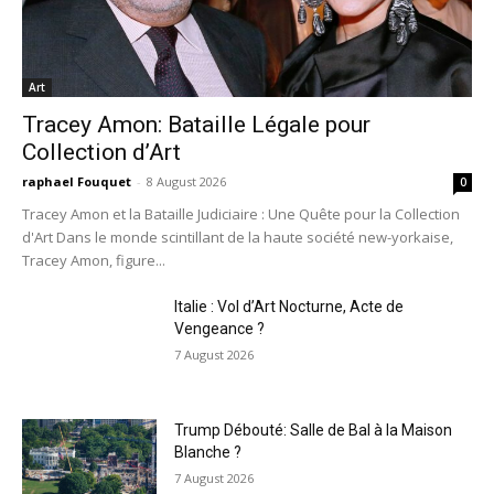
Art
Tracey Amon: Bataille Légale pour
Collection d’Art
raphael Fouquet
-
8 August 2026
0
Tracey Amon et la Bataille Judiciaire : Une Quête pour la Collection
d'Art Dans le monde scintillant de la haute société new-yorkaise,
Tracey Amon, figure...
Italie : Vol d’Art Nocturne, Acte de
Vengeance ?
7 August 2026
Trump Débouté: Salle de Bal à la Maison
Blanche ?
7 August 2026