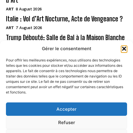
d’Art
ART
8 August 2026
Italie : Vol d’Art Nocturne, Acte de Vengeance ?
ART
7 August 2026
Trump Débouté: Salle de Bal à la Maison Blanche
?
Gérer le consentement
ART
7 August 2026
Pour offrir les meilleures expériences, nous utilisons des technologies
telles que les cookies pour stocker et/ou accéder aux informations des
Page
appareils. Le fait de consentir à ces technologies nous permettra de
traiter des données telles que le comportement de navigation ou les ID
uniques sur ce site. Le fait de ne pas consentir ou de retirer son
CONTACT
consentement peut avoir un effet négatif sur certaines caractéristiques
et fonctions.
MENTIONS LÉGALES
À PROPOS
Accepter
POLITIQUE DE COOKIES (UE)
Refuser