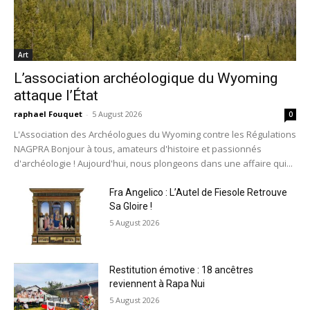
Art
L’association archéologique du Wyoming
attaque l’État
raphael Fouquet
-
5 August 2026
0
L'Association des Archéologues du Wyoming contre les Régulations
NAGPRA Bonjour à tous, amateurs d'histoire et passionnés
d'archéologie ! Aujourd'hui, nous plongeons dans une affaire qui...
Fra Angelico : L’Autel de Fiesole Retrouve
Sa Gloire !
5 August 2026
Restitution émotive : 18 ancêtres
reviennent à Rapa Nui
5 August 2026