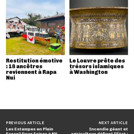
Restitution émotive
Le Louvre prête des
: 18 ancêtres
trésors islamiques
reviennent à Rapa
à Washington
Nui
PREVIOUS ARTICLE
NEXT ARTICLE
Les Estampes en Plein
Incendie géant et
Essor? Deux Foires à NY
agriculteur défiant l’État :