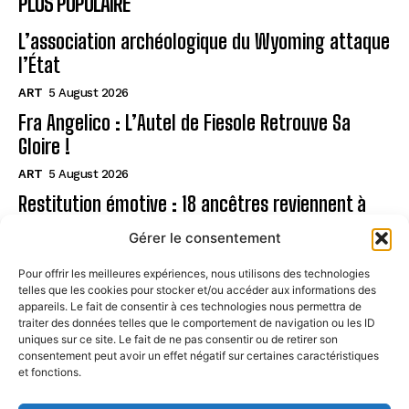
PLUS POPULAIRE
L’association archéologique du Wyoming attaque
l’État
ART
5 August 2026
Fra Angelico : L’Autel de Fiesole Retrouve Sa
Gloire !
ART
5 August 2026
Restitution émotive : 18 ancêtres reviennent à
Rapa Nui
Gérer le consentement
ART
5 August 2026
Pour offrir les meilleures expériences, nous utilisons des technologies
telles que les cookies pour stocker et/ou accéder aux informations des
Page
appareils. Le fait de consentir à ces technologies nous permettra de
traiter des données telles que le comportement de navigation ou les ID
uniques sur ce site. Le fait de ne pas consentir ou de retirer son
CONTACT
consentement peut avoir un effet négatif sur certaines caractéristiques
et fonctions.
MENTIONS LÉGALES