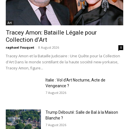
Art
Tracey Amon: Bataille Légale pour
Collection d’Art
raphael Fouquet
-
8 August 2026
0
Tracey Amon et la Bataille Judiciaire : Une Quête pour la Collection
d'Art Dans le monde scintillant de la haute société new-yorkaise,
Tracey Amon, figure...
Italie : Vol d’Art Nocturne, Acte de
Vengeance ?
7 August 2026
Trump Débouté: Salle de Bal à la Maison
Blanche ?
7 August 2026