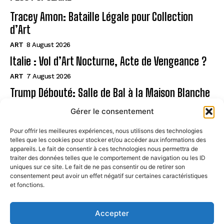
Tracey Amon: Bataille Légale pour Collection
d’Art
ART
8 August 2026
Italie : Vol d’Art Nocturne, Acte de Vengeance ?
ART
7 August 2026
Trump Débouté: Salle de Bal à la Maison Blanche
?
Gérer le consentement
ART
7 August 2026
Pour offrir les meilleures expériences, nous utilisons des technologies
telles que les cookies pour stocker et/ou accéder aux informations des
Page
appareils. Le fait de consentir à ces technologies nous permettra de
traiter des données telles que le comportement de navigation ou les ID
uniques sur ce site. Le fait de ne pas consentir ou de retirer son
CONTACT
consentement peut avoir un effet négatif sur certaines caractéristiques
et fonctions.
MENTIONS LÉGALES
À PROPOS
Accepter