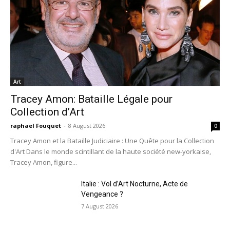
Art
Tracey Amon: Bataille Légale pour
Collection d’Art
raphael Fouquet
-
8 August 2026
0
Tracey Amon et la Bataille Judiciaire : Une Quête pour la Collection
d'Art Dans le monde scintillant de la haute société new-yorkaise,
Tracey Amon, figure...
Italie : Vol d’Art Nocturne, Acte de
Vengeance ?
7 August 2026