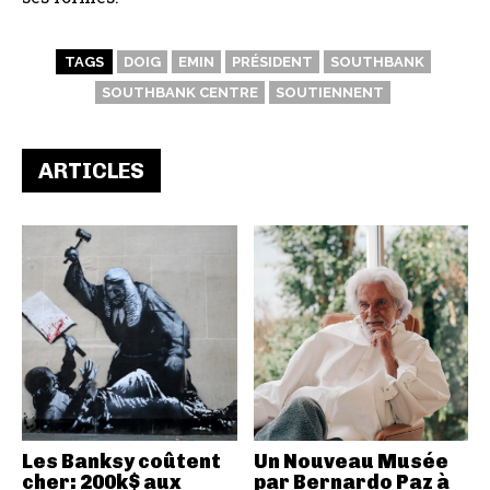
TAGS
DOIG
EMIN
PRÉSIDENT
SOUTHBANK
SOUTHBANK CENTRE
SOUTIENNENT
ARTICLES
Les Banksy coûtent
Un Nouveau Musée
cher: 200k$ aux
par Bernardo Paz à