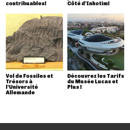
contribuables!
Côté d’Inhotim!
Vol de Fossiles et
Découvrez les Tarifs
Trésors à
du Musée Lucas et
l’Université
Plus !
Allemande