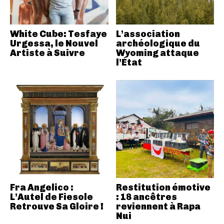
White Cube: Tesfaye
L’association
Urgessa, le Nouvel
archéologique du
Artiste à Suivre
Wyoming attaque
l’État
Fra Angelico :
Restitution émotive
L’Autel de Fiesole
: 18 ancêtres
Retrouve Sa Gloire !
reviennent à Rapa
Nui