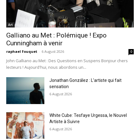
Art
Galliano au Met : Polémique ! Expo
Cunningham à venir
raphael Fouquet
-
6 August 2026
0
John Galliano au Met : Des Questions en Suspens Bonjour chers
lecteurs ! Aujourd'hui, nous abordons un...
Jonathan González : L’artiste qui fait
sensation
6 August 2026
White Cube: Tesfaye Urgessa, le Nouvel
Artiste à Suivre
6 August 2026