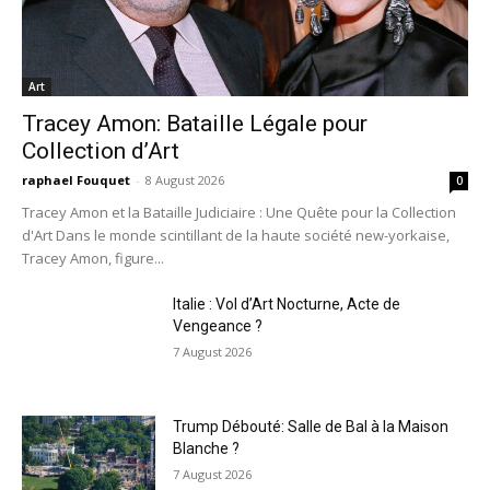
Art
Tracey Amon: Bataille Légale pour
Collection d’Art
raphael Fouquet
-
8 August 2026
0
Tracey Amon et la Bataille Judiciaire : Une Quête pour la Collection
d'Art Dans le monde scintillant de la haute société new-yorkaise,
Tracey Amon, figure...
Italie : Vol d’Art Nocturne, Acte de
Vengeance ?
7 August 2026
Trump Débouté: Salle de Bal à la Maison
Blanche ?
7 August 2026