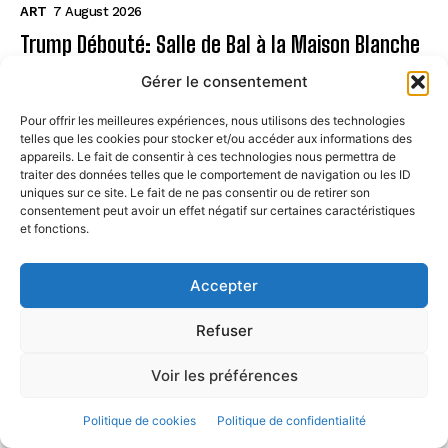
ART
7 August 2026
Trump Débouté: Salle de Bal à la Maison Blanche
?
Gérer le consentement
ART
7 August 2026
Pour offrir les meilleures expériences, nous utilisons des technologies
telles que les cookies pour stocker et/ou accéder aux informations des
Page
appareils. Le fait de consentir à ces technologies nous permettra de
traiter des données telles que le comportement de navigation ou les ID
uniques sur ce site. Le fait de ne pas consentir ou de retirer son
CONTACT
consentement peut avoir un effet négatif sur certaines caractéristiques
et fonctions.
MENTIONS LÉGALES
À PROPOS
Accepter
POLITIQUE DE COOKIES (UE)
Refuser
Voir les préférences
© STREETARTPARIS. All Rights Reserved. 2024
Politique de cookies
Politique de confidentialité