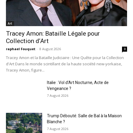
Art
Tracey Amon: Bataille Légale pour
Collection d’Art
raphael Fouquet
-
8 August 2026
0
Tracey Amon et la Bataille Judiciaire : Une Quête pour la Collection
d'Art Dans le monde scintillant de la haute société new-yorkaise,
Tracey Amon, figure...
Italie : Vol d’Art Nocturne, Acte de
Vengeance ?
7 August 2026
Trump Débouté: Salle de Bal à la Maison
Blanche ?
7 August 2026