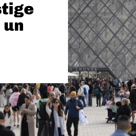
stige
 un