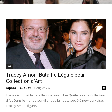
Art
Tracey Amon: Bataille Légale pour
Collection d’Art
raphael Fouquet
-
8 August 2026
0
Tracey Amon et la Bataille Judiciaire : Une Quête pour la Collection
d'Art Dans le monde scintillant de la haute société new-yorkaise,
Tracey Amon, figure...