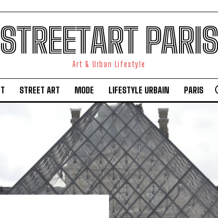
STREETART PARI
Art & Urban Lifestyle
RT
STREET ART
MODE
LIFESTYLE URBAIN
PARIS