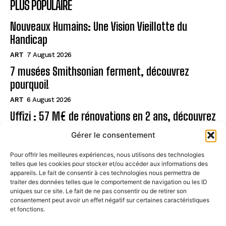
PLUS POPULAIRE
Nouveaux Humains: Une Vision Vieillotte du
Handicap
ART
7 August 2026
7 musées Smithsonian ferment, découvrez
pourquoi!
ART
6 August 2026
Uffizi : 57 M€ de rénovations en 2 ans, découvrez
!
Gérer le consentement
ART
6 August 2026
Pour offrir les meilleures expériences, nous utilisons des technologies
telles que les cookies pour stocker et/ou accéder aux informations des
Page
appareils. Le fait de consentir à ces technologies nous permettra de
traiter des données telles que le comportement de navigation ou les ID
uniques sur ce site. Le fait de ne pas consentir ou de retirer son
CONTACT
consentement peut avoir un effet négatif sur certaines caractéristiques
et fonctions.
MENTIONS LÉGALES