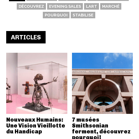
DÉCOUVREZ
EVENING SALES
LART
MARCHÉ
POURQUOI
STABILISE
ARTICLES
Nouveaux Humains:
7 musées
Une Vision Vieillotte
Smithsonian
du Handicap
ferment, découvrez
pourquoi!