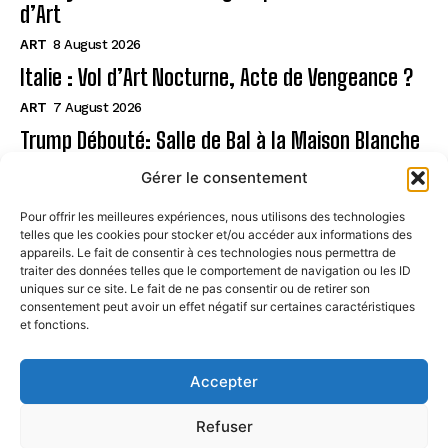
d’Art
ART
8 August 2026
Italie : Vol d’Art Nocturne, Acte de Vengeance ?
ART
7 August 2026
Trump Débouté: Salle de Bal à la Maison Blanche
?
Gérer le consentement
ART
7 August 2026
Pour offrir les meilleures expériences, nous utilisons des technologies
telles que les cookies pour stocker et/ou accéder aux informations des
Page
appareils. Le fait de consentir à ces technologies nous permettra de
traiter des données telles que le comportement de navigation ou les ID
uniques sur ce site. Le fait de ne pas consentir ou de retirer son
CONTACT
consentement peut avoir un effet négatif sur certaines caractéristiques
et fonctions.
MENTIONS LÉGALES
À PROPOS
Accepter
POLITIQUE DE COOKIES (UE)
Refuser