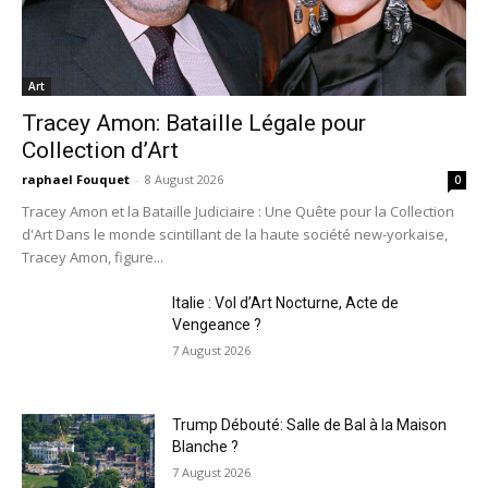
Art
Tracey Amon: Bataille Légale pour
Collection d’Art
raphael Fouquet
-
8 August 2026
0
Tracey Amon et la Bataille Judiciaire : Une Quête pour la Collection
d'Art Dans le monde scintillant de la haute société new-yorkaise,
Tracey Amon, figure...
Italie : Vol d’Art Nocturne, Acte de
Vengeance ?
7 August 2026
Trump Débouté: Salle de Bal à la Maison
Blanche ?
7 August 2026