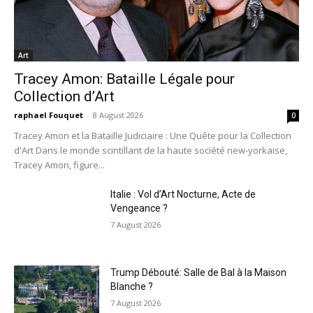
Art
Tracey Amon: Bataille Légale pour
Collection d’Art
raphael Fouquet
-
8 August 2026
0
Tracey Amon et la Bataille Judiciaire : Une Quête pour la Collection
d'Art Dans le monde scintillant de la haute société new-yorkaise,
Tracey Amon, figure...
Italie : Vol d’Art Nocturne, Acte de
Vengeance ?
7 August 2026
Trump Débouté: Salle de Bal à la Maison
Blanche ?
7 August 2026