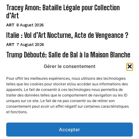
Tracey Amon: Bataille Légale pour Collection
d’Art
ART
8 August 2026
Italie : Vol d’Art Nocturne, Acte de Vengeance ?
ART
7 August 2026
Trump Débouté: Salle de Bal à la Maison Blanche
?
Gérer le consentement
ART
7 August 2026
Pour offrir les meilleures expériences, nous utilisons des technologies
telles que les cookies pour stocker et/ou accéder aux informations des
Page
appareils. Le fait de consentir à ces technologies nous permettra de
traiter des données telles que le comportement de navigation ou les ID
uniques sur ce site. Le fait de ne pas consentir ou de retirer son
CONTACT
consentement peut avoir un effet négatif sur certaines caractéristiques
et fonctions.
MENTIONS LÉGALES
À PROPOS
Accepter