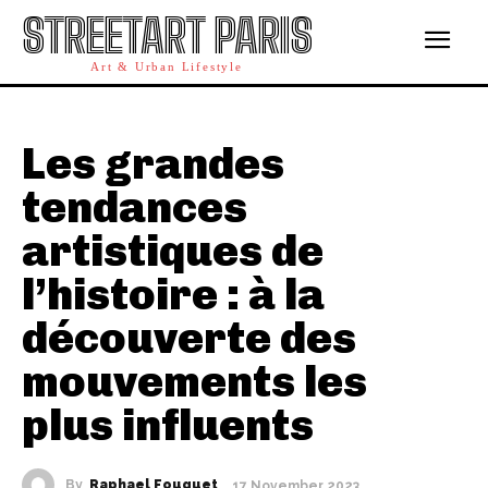
STREETART PARIS
Art & Urban Lifestyle
Les grandes
tendances
artistiques de
l’histoire : à la
découverte des
mouvements les
plus influents
By
Raphael Fouquet
17 November 2023