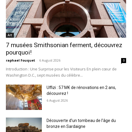
Art
7 musées Smithsonian ferment, découvrez
pourquoi!
raphael Fouquet
-
6 August 2026
0
Introduction : Une Surprise pour les Visiteurs En plein cœur de
Washington D.C., sept musées du célèbre...
Uffizi : 57 M€ de rénovations en 2 ans,
découvrez !
6 August 2026
Découverte d’un tombeau de l’âge du
bronze en Sardaigne