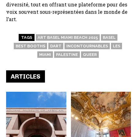
diversité, tout en offrant une plateforme pour des
voix souvent sous-représentées dans le monde de
l’art.
TAGS
ART BASEL MIAMI BEACH 2025
BASEL
BEST BOOTHS
DART
INCONTOURNABLES
LES
MIAMI
PALESTINE
QUEER
ARTICLES