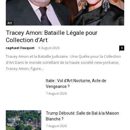
Art
Tracey Amon: Bataille Légale pour
Collection d’Art
raphael Fouquet
-
8 August 2026
0
Tracey Amon et la Bataille Judiciaire : Une Quête pour la Collection
d'Art Dans le monde scintillant de la haute société new-yorkaise,
Tracey Amon, figure...
Italie : Vol d’Art Nocturne, Acte de
Vengeance ?
7 August 2026
Trump Débouté: Salle de Bal à la Maison
Blanche ?
7 August 2026