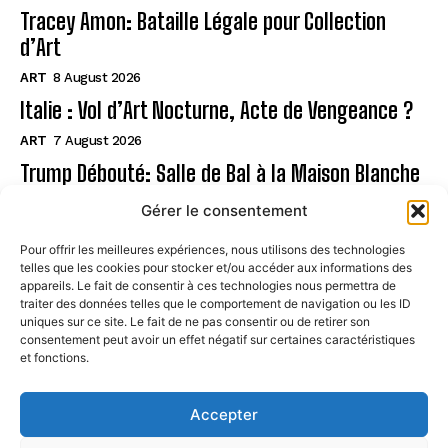
Tracey Amon: Bataille Légale pour Collection
d’Art
ART
8 August 2026
Italie : Vol d’Art Nocturne, Acte de Vengeance ?
ART
7 August 2026
Trump Débouté: Salle de Bal à la Maison Blanche
?
Gérer le consentement
ART
7 August 2026
Pour offrir les meilleures expériences, nous utilisons des technologies
telles que les cookies pour stocker et/ou accéder aux informations des
Page
appareils. Le fait de consentir à ces technologies nous permettra de
traiter des données telles que le comportement de navigation ou les ID
uniques sur ce site. Le fait de ne pas consentir ou de retirer son
CONTACT
consentement peut avoir un effet négatif sur certaines caractéristiques
et fonctions.
MENTIONS LÉGALES
À PROPOS
Accepter