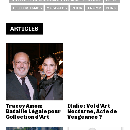
LETITIA JAMES
MUSÉALES
POUR
TRUMP
YORK
ARTICLES
Tracey Amon:
Italie : Vol d’Art
Bataille Légale pour
Nocturne, Acte de
Collection d’Art
Vengeance ?