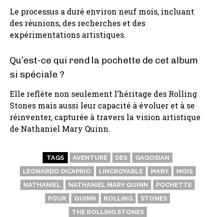
Le processus a duré environ neuf mois, incluant
des réunions, des recherches et des
expérimentations artistiques.
Qu’est-ce qui rend la pochette de cet album
si spéciale ?
Elle reflète non seulement l’héritage des Rolling
Stones mais aussi leur capacité à évoluer et à se
réinventer, capturée à travers la vision artistique
de Nathaniel Mary Quinn.
TAGS
AVENTURE
DES
GAGOSIAN
LEONARDO DICAPRIO
LINCROYABLE
MARY
MOIS
NATHANIEL
NATHANIEL MARY QUINN
POCHETTE
POUR
QUINN
ROLLING
STONES
THE ROLLING STONES