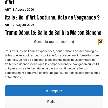
d’Art
ART
8 August 2026
Italie : Vol d’Art Nocturne, Acte de Vengeance ?
ART
7 August 2026
Trump Débouté: Salle de Bal à la Maison Blanche
?
Gérer le consentement
ART
7 August 2026
Pour offrir les meilleures expériences, nous utilisons des technologies
telles que les cookies pour stocker et/ou accéder aux informations des
Page
appareils. Le fait de consentir à ces technologies nous permettra de
traiter des données telles que le comportement de navigation ou les ID
uniques sur ce site. Le fait de ne pas consentir ou de retirer son
CONTACT
consentement peut avoir un effet négatif sur certaines caractéristiques
et fonctions.
MENTIONS LÉGALES
À PROPOS
Accepter
POLITIQUE DE COOKIES (UE)
Refuser