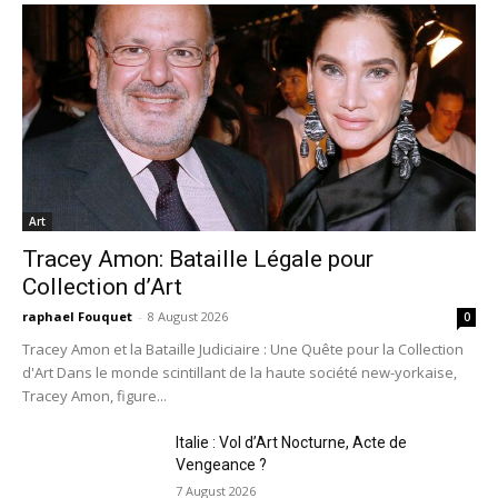
Art
Tracey Amon: Bataille Légale pour
Collection d’Art
raphael Fouquet
-
8 August 2026
0
Tracey Amon et la Bataille Judiciaire : Une Quête pour la Collection
d'Art Dans le monde scintillant de la haute société new-yorkaise,
Tracey Amon, figure...
Italie : Vol d’Art Nocturne, Acte de
Vengeance ?
7 August 2026