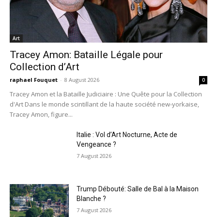
Art
Tracey Amon: Bataille Légale pour
Collection d’Art
raphael Fouquet
-
8 August 2026
0
Tracey Amon et la Bataille Judiciaire : Une Quête pour la Collection
d'Art Dans le monde scintillant de la haute société new-yorkaise,
Tracey Amon, figure...
Italie : Vol d’Art Nocturne, Acte de
Vengeance ?
7 August 2026
Trump Débouté: Salle de Bal à la Maison
Blanche ?
7 August 2026