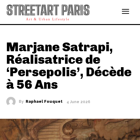
STREETART PARIS
Art & Urban Lifestyle
Marjane Satrapi,
Réalisatrice de
‘Persepolis’, Décède
à 56 Ans
By
Raphael Fouquet
4 June 2026