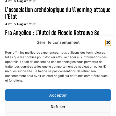
ART
6 August 2026
L’association archéologique du Wyoming attaque
l’État
ART
5 August 2026
Fra Angelico : L’Autel de Fiesole Retrouve Sa
Gloire !
Gérer le consentement
ART
5 August 2026
Pour offrir les meilleures expériences, nous utilisons des technologies
telles que les cookies pour stocker et/ou accéder aux informations des
Page
appareils. Le fait de consentir à ces technologies nous permettra de
traiter des données telles que le comportement de navigation ou les ID
uniques sur ce site. Le fait de ne pas consentir ou de retirer son
CONTACT
consentement peut avoir un effet négatif sur certaines caractéristiques
et fonctions.
MENTIONS LÉGALES
À PROPOS
Accepter
POLITIQUE DE COOKIES (UE)
Refuser