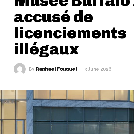
Musée Buffalo
accusé de
licenciements
illégaux
By
Raphael Fouquet
3 June 2026