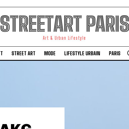
STREETART PARI
Art & Urban Lifestyle
RT
STREET ART
MODE
LIFESTYLE URBAIN
PARIS