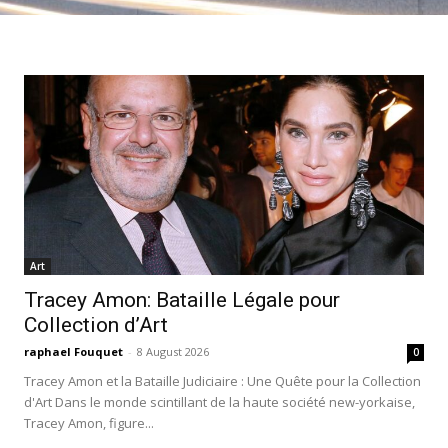
Art
Tracey Amon: Bataille Légale pour
Collection d’Art
raphael Fouquet
-
8 August 2026
0
Tracey Amon et la Bataille Judiciaire : Une Quête pour la Collection
d'Art Dans le monde scintillant de la haute société new-yorkaise,
Tracey Amon, figure...