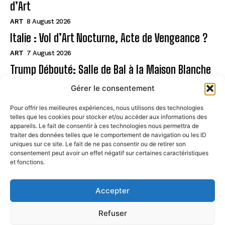
d’Art
ART
8 August 2026
Italie : Vol d’Art Nocturne, Acte de Vengeance ?
ART
7 August 2026
Trump Débouté: Salle de Bal à la Maison Blanche
?
Gérer le consentement
ART
7 August 2026
Pour offrir les meilleures expériences, nous utilisons des technologies
telles que les cookies pour stocker et/ou accéder aux informations des
Page
appareils. Le fait de consentir à ces technologies nous permettra de
traiter des données telles que le comportement de navigation ou les ID
uniques sur ce site. Le fait de ne pas consentir ou de retirer son
CONTACT
consentement peut avoir un effet négatif sur certaines caractéristiques
et fonctions.
MENTIONS LÉGALES
À PROPOS
Accepter
POLITIQUE DE COOKIES (UE)
Refuser