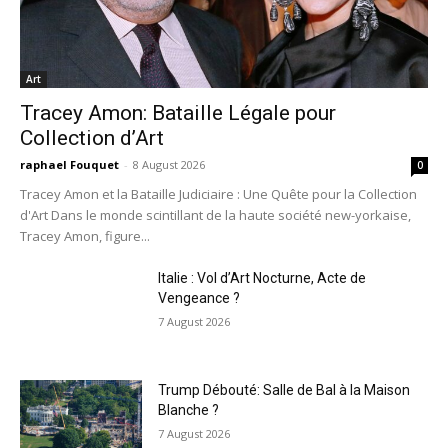
Art
Tracey Amon: Bataille Légale pour
Collection d’Art
raphael Fouquet
-
8 August 2026
0
Tracey Amon et la Bataille Judiciaire : Une Quête pour la Collection
d'Art Dans le monde scintillant de la haute société new-yorkaise,
Tracey Amon, figure...
Italie : Vol d’Art Nocturne, Acte de
Vengeance ?
7 August 2026
Trump Débouté: Salle de Bal à la Maison
Blanche ?
7 August 2026