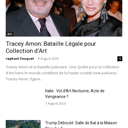
Art
Tracey Amon: Bataille Légale pour
Collection d’Art
raphael Fouquet
-
8 August 2026
0
Tracey Amon et la Bataille Judiciaire : Une Quête pour la Collection
d'Art Dans le monde scintillant de la haute société new-yorkaise,
Tracey Amon, figure...
Italie : Vol d’Art Nocturne, Acte de
Vengeance ?
7 August 2026
Trump Débouté: Salle de Bal à la Maison