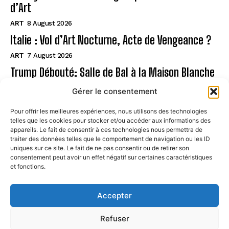
d’Art
ART
8 August 2026
Italie : Vol d’Art Nocturne, Acte de Vengeance ?
ART
7 August 2026
Trump Débouté: Salle de Bal à la Maison Blanche
?
Gérer le consentement
ART
7 August 2026
Pour offrir les meilleures expériences, nous utilisons des technologies
telles que les cookies pour stocker et/ou accéder aux informations des
Page
appareils. Le fait de consentir à ces technologies nous permettra de
traiter des données telles que le comportement de navigation ou les ID
uniques sur ce site. Le fait de ne pas consentir ou de retirer son
CONTACT
consentement peut avoir un effet négatif sur certaines caractéristiques
et fonctions.
MENTIONS LÉGALES
À PROPOS
Accepter
POLITIQUE DE COOKIES (UE)
Refuser