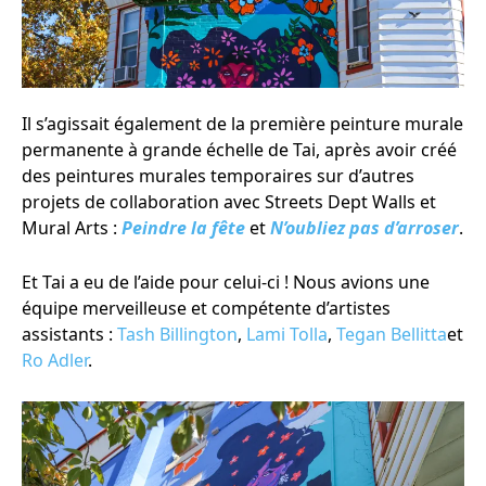
Il s’agissait également de la première peinture murale
permanente à grande échelle de Tai, après avoir créé
des peintures murales temporaires sur d’autres
projets de collaboration avec Streets Dept Walls et
Mural Arts :
Peindre la fête
et
N’oubliez pas d’arroser
.
Et Tai a eu de l’aide pour celui-ci ! Nous avions une
équipe merveilleuse et compétente d’artistes
assistants :
Tash Billington
,
Lami Tolla
,
Tegan Bellitta
et
Ro Adler
.