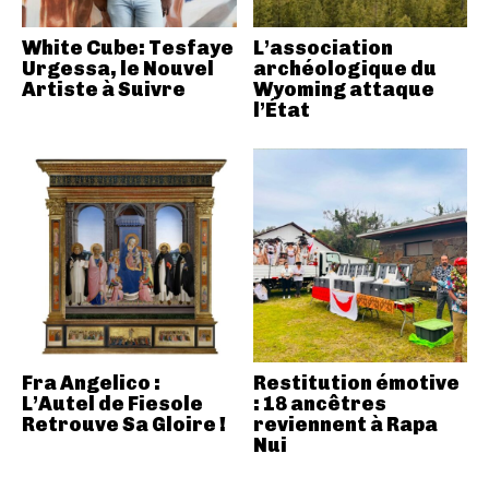
White Cube: Tesfaye
L’association
Urgessa, le Nouvel
archéologique du
Artiste à Suivre
Wyoming attaque
l’État
Fra Angelico :
Restitution émotive
L’Autel de Fiesole
: 18 ancêtres
Retrouve Sa Gloire !
reviennent à Rapa
Nui