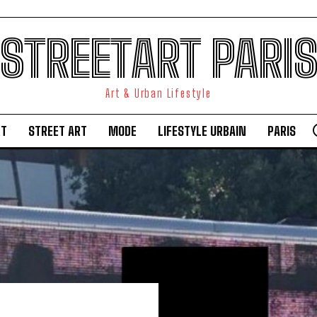
STREETART PARI
Art & Urban Lifestyle
RT
STREET ART
MODE
LIFESTYLE URBAIN
PARIS