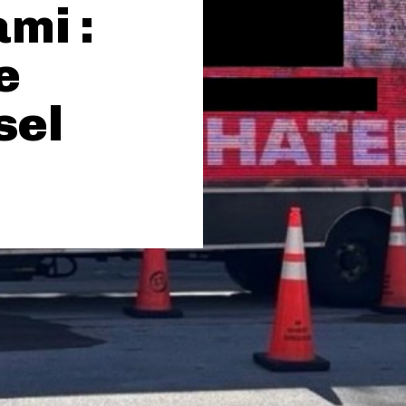
ami :
e
sel