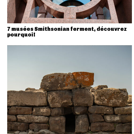
7 musées Smithsonian ferment, découvrez
pourquoi!