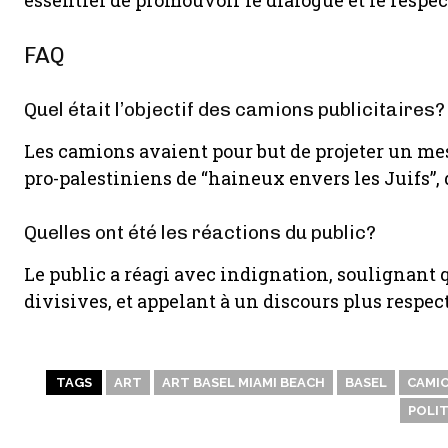
essentiel de promouvoir le dialogue et le resp
FAQ
Quel était l’objectif des camions publicitaires?
Les camions avaient pour but de projeter un me
pro-palestiniens de “haineux envers les Juifs”,
Quelles ont été les réactions du public?
Le public a réagi avec indignation, soulignant 
divisives, et appelant à un discours plus respec
TAGS
ART
ART BASEL MIAMI BEACH
BASEL
CAMI
POLIT