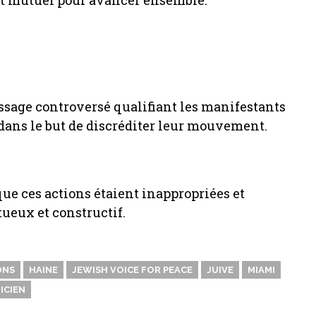
ect mutuel pour avancer ensemble.
ssage controversé qualifiant les manifestants
 dans le but de discréditer leur mouvement.
que ces actions étaient inappropriées et
tueux et constructif.
ONS
HAINE
JEWISH VOICE FOR PEACE
JUIVE
MIAMI
ICIEN