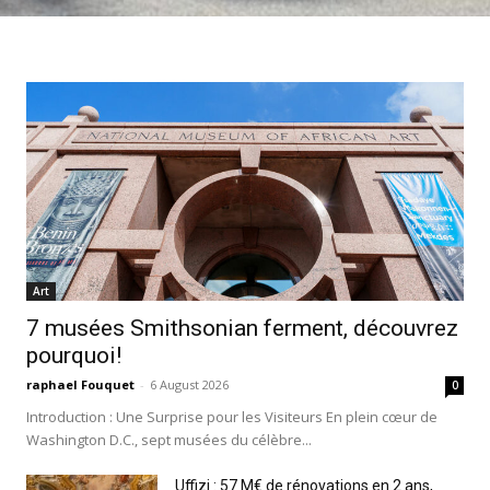
Art
7 musées Smithsonian ferment, découvrez
pourquoi!
raphael Fouquet
-
6 August 2026
0
Introduction : Une Surprise pour les Visiteurs En plein cœur de
Washington D.C., sept musées du célèbre...
Uffizi : 57 M€ de rénovations en 2 ans,