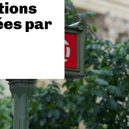
tions
ées par