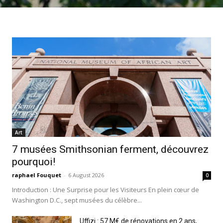
Art
7 musées Smithsonian ferment, découvrez
pourquoi!
raphael Fouquet
-
6 August 2026
0
Introduction : Une Surprise pour les Visiteurs En plein cœur de
Washington D.C., sept musées du célèbre...
Uffizi : 57 M€ de rénovations en 2 ans,