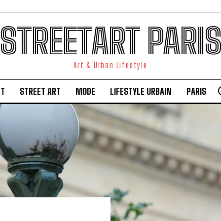
STREETART PARI
Art & Urban Lifestyle
RT
STREET ART
MODE
LIFESTYLE URBAIN
PARIS