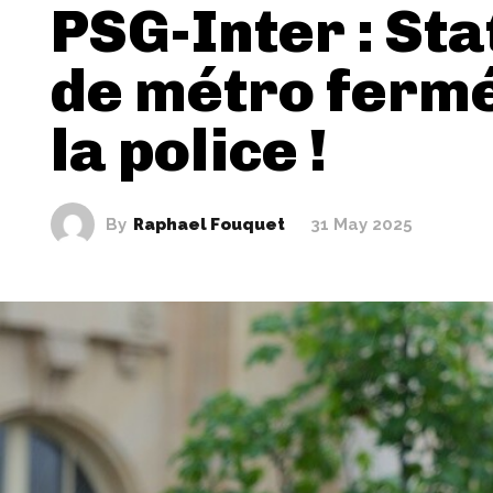
PSG-Inter : Sta
de métro ferm
la police !
By
Raphael Fouquet
31 May 2025