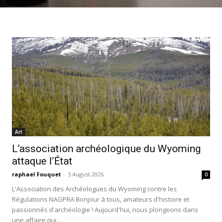
Art
L’association archéologique du Wyoming
attaque l’État
raphael Fouquet
-
5 August 2026
0
L'Association des Archéologues du Wyoming contre les
Régulations NAGPRA Bonjour à tous, amateurs d'histoire et
passionnés d'archéologie ! Aujourd'hui, nous plongeons dans
une affaire qui...