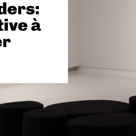
ders:
ive à
er