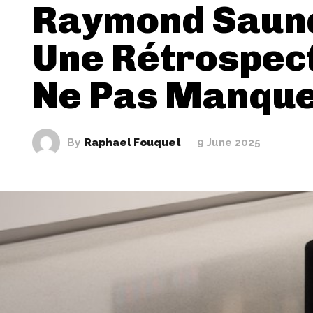
Raymond Saun
Une Rétrospect
Ne Pas Manqu
By
Raphael Fouquet
9 June 2025