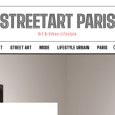
STREETART PARI
Art & Urban Lifestyle
RT
STREET ART
MODE
LIFESTYLE URBAIN
PARIS