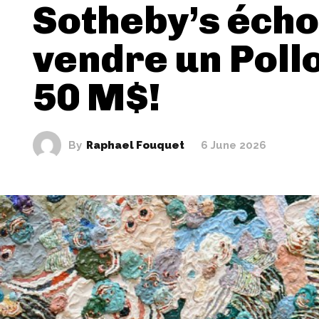
Sotheby’s écho
vendre un Poll
50 M$!
By
Raphael Fouquet
6 June 2026