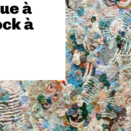
ue à
ock à