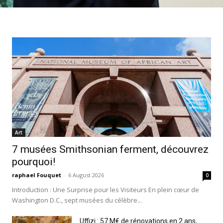
Art
7 musées Smithsonian ferment, découvrez
pourquoi!
raphael Fouquet
-
6 August 2026
0
Introduction : Une Surprise pour les Visiteurs En plein cœur de
Washington D.C., sept musées du célèbre...
Uffizi : 57 M€ de rénovations en 2 ans,