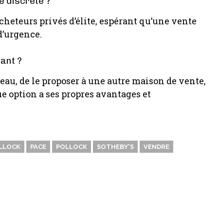
e discrète ?
cheteurs privés d’élite, espérant qu’une vente
d’urgence.
ant ?
eau, de le proposer à une autre maison de vente,
ue option a ses propres avantages et
LLOCK
PACE
POLLOCK
SOTHEBY'S
VENDRE