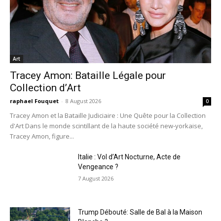
Art
Tracey Amon: Bataille Légale pour
Collection d’Art
raphael Fouquet
-
8 August 2026
0
Tracey Amon et la Bataille Judiciaire : Une Quête pour la Collection
d'Art Dans le monde scintillant de la haute société new-yorkaise,
Tracey Amon, figure...
Italie : Vol d’Art Nocturne, Acte de
Vengeance ?
7 August 2026
Trump Débouté: Salle de Bal à la Maison