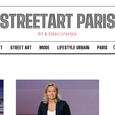
STREETART PARI
Art & Urban Lifestyle
RT
STREET ART
MODE
LIFESTYLE URBAIN
PARIS