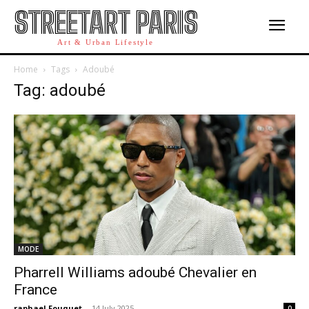
STREETART PARIS
Art & Urban Lifestyle
Home
Tags
Adoubé
Tag: adoubé
MODE
Pharrell Williams adoubé Chevalier en
France
raphael Fouquet
-
14 July 2025
0