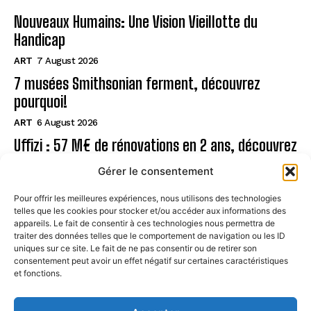
Nouveaux Humains: Une Vision Vieillotte du
Handicap
ART
7 August 2026
7 musées Smithsonian ferment, découvrez
pourquoi!
ART
6 August 2026
Uffizi : 57 M€ de rénovations en 2 ans, découvrez
!
Gérer le consentement
ART
6 August 2026
Pour offrir les meilleures expériences, nous utilisons des technologies
telles que les cookies pour stocker et/ou accéder aux informations des
Page
appareils. Le fait de consentir à ces technologies nous permettra de
traiter des données telles que le comportement de navigation ou les ID
uniques sur ce site. Le fait de ne pas consentir ou de retirer son
CONTACT
consentement peut avoir un effet négatif sur certaines caractéristiques
et fonctions.
MENTIONS LÉGALES
À PROPOS