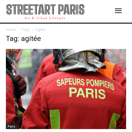
STREETART PARIS
Art & Urban Lifestyle
Home
Tags
Agitée
Tag: agitée
Paris