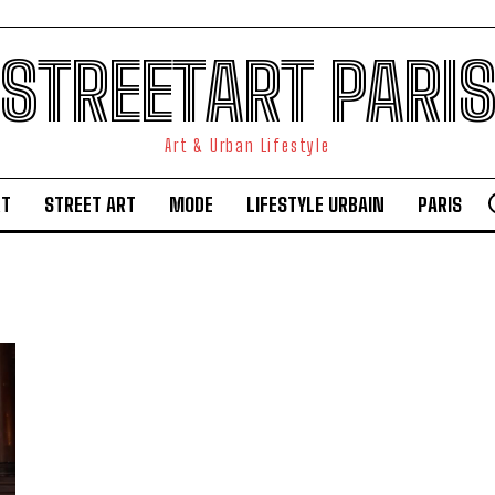
STREETART PARI
Art & Urban Lifestyle
RT
STREET ART
MODE
LIFESTYLE URBAIN
PARIS