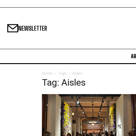
NEWSLETTER
A
Home
Tags
Aisles
Tag: Aisles