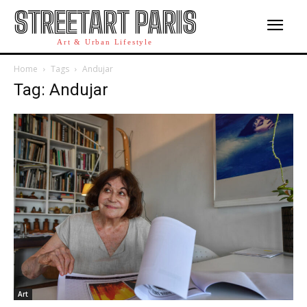
STREETART PARIS
Art & Urban Lifestyle
Home
Tags
Andujar
Tag: Andujar
Art