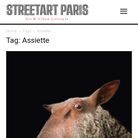
STREETART PARIS
Art & Urban Lifestyle
Home
Tags
Assiette
Tag: Assiette