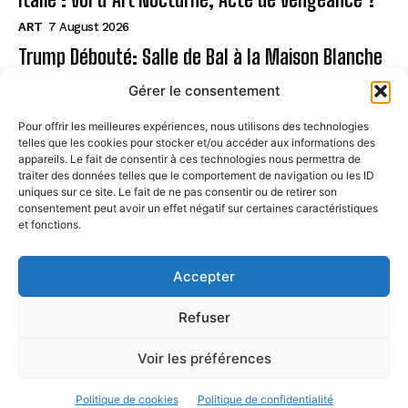
ART
7 August 2026
Trump Débouté: Salle de Bal à la Maison Blanche
?
Gérer le consentement
ART
7 August 2026
Pour offrir les meilleures expériences, nous utilisons des technologies
telles que les cookies pour stocker et/ou accéder aux informations des
Page
appareils. Le fait de consentir à ces technologies nous permettra de
traiter des données telles que le comportement de navigation ou les ID
uniques sur ce site. Le fait de ne pas consentir ou de retirer son
CONTACT
consentement peut avoir un effet négatif sur certaines caractéristiques
et fonctions.
MENTIONS LÉGALES
À PROPOS
Accepter
POLITIQUE DE COOKIES (UE)
Refuser
Voir les préférences
© STREETARTPARIS. All Rights Reserved. 2024
Politique de cookies
Politique de confidentialité