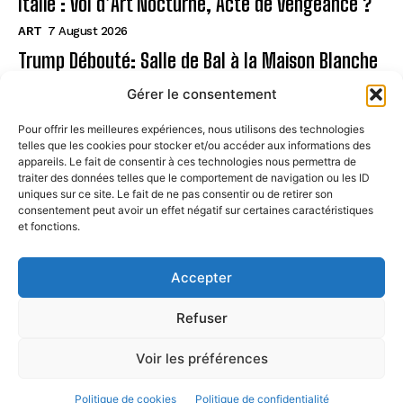
Italie : Vol d’Art Nocturne, Acte de Vengeance ?
ART
7 August 2026
Trump Débouté: Salle de Bal à la Maison Blanche
?
Gérer le consentement
ART
7 August 2026
Pour offrir les meilleures expériences, nous utilisons des technologies
telles que les cookies pour stocker et/ou accéder aux informations des
Page
appareils. Le fait de consentir à ces technologies nous permettra de
traiter des données telles que le comportement de navigation ou les ID
uniques sur ce site. Le fait de ne pas consentir ou de retirer son
CONTACT
consentement peut avoir un effet négatif sur certaines caractéristiques
et fonctions.
MENTIONS LÉGALES
À PROPOS
Accepter
POLITIQUE DE COOKIES (UE)
Refuser
Voir les préférences
© STREETARTPARIS. All Rights Reserved. 2024
Politique de cookies
Politique de confidentialité