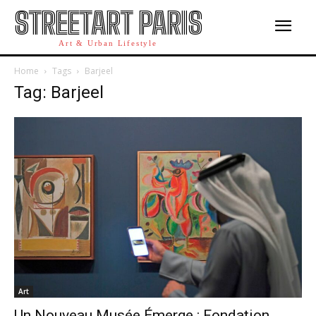
STREETART PARIS
Art & Urban Lifestyle
Home
Tags
Barjeel
Tag: Barjeel
Art
Un Nouveau Musée Émerge : Fondation